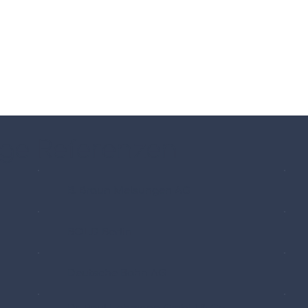
ige Referenzen
B. Braun Melsungen AG
BOLD Berlin
Deutsche Bahn AG