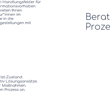
en Handlungsfelder für
sformationsvorhaben
bieten Ihnen
Bera
eur*innen im
e in die
estellungen mit
Proz
 Ist-Zustand.
ativ Lösungsansätze.
rer Maßnahmen.
en Prozess an.