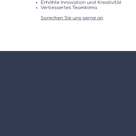
Erhöhte Innovation und Kreativität
Verbessertes Teamklima
Sprechen Sie uns gerne an
Ein
Accor Live Limitless
BT Berlin Transport GmbH
Cornelsen Verlag